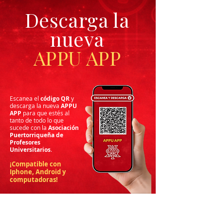
Descarga la
nueva
APPU APP
Escanea el
código QR
y
descarga la nueva
APPU
APP
para que estés al
tanto de todo lo que
sucede con la
Asociación
Puertorriqueña de
Profesores
Universitarios
.
¡Compatible con
Iphone, Android y
computadoras!
Descarga el APPU APP